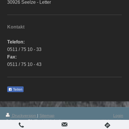
30926 Seelze - Letter
Kontakt
Telefon:
0511 / 75 10 - 33
Fax:
0511 / 75 10 - 43
Teilen
Druckversion
|
Sitemap
Login
© Autohaus Pfeiffer | Webdesign:
Webansicht
mediastudios24